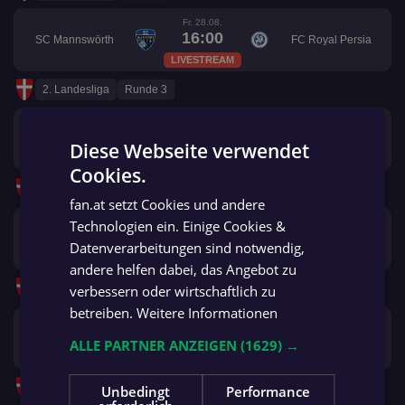
Fr. 28.08.
16:00
SC Mannswörth
FC Royal Persia
LIVESTREAM
2. Landesliga
Runde 3
Fr. 04.09.
17:30
DSV Fortuna 05
SC Mannswörth
Diese Webseite verwendet
Ticker frei
Cookies.
GERMAN
2. Landesliga
Runde 4
fan.at setzt Cookies und andere
GERMAN
Mi. 09.09.
Technologien ein. Einige Cookies &
17:30
SC Maccabi Wien
SC Mannswörth
Datenverarbeitungen sind notwendig,
Ticker frei
andere helfen dabei, das Angebot zu
2. Landesliga
verbessern oder wirtschaftlich zu
Runde 5
betreiben.
Weitere Informationen
Fr. 18.09.
16:00
SC Mannswörth
Gersthofer SV
ALLE PARTNER ANZEIGEN
(1629) →
LIVESTREAM
2. Landesliga
Runde 6
Unbedingt
Performance