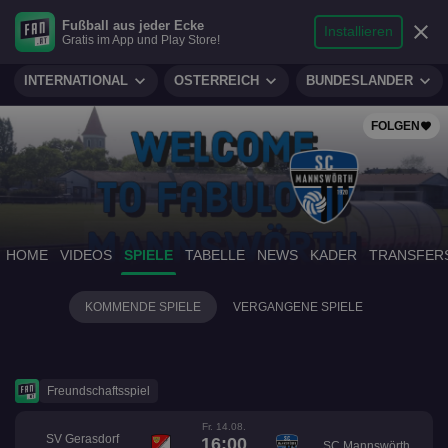
search
micro
person
Fußball aus jeder Ecke
sports_soccer
expand_more
close
FUSSBALL
Installieren
Gratis im App und Play Store!
Suche
Reporter
Login
expand_more
expand_more
expand_more
INTERNATIONAL
ÖSTERREICH
BUNDESLÄNDER
FOLGEN
favorite
HOME
VIDEOS
SPIELE
TABELLE
NEWS
KADER
TRANSFER
KOMMENDE SPIELE
VERGANGENE SPIELE
Freundschaftsspiel
Fr. 14.08.
SV Gerasdorf
16:00
SC Mannswörth