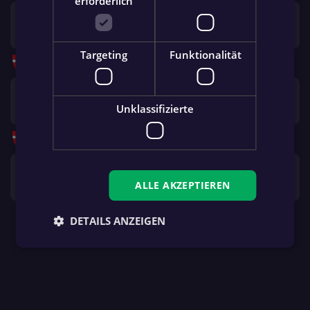
erforderlich
Sa. 26.09.
14:00
FC Kapellerfeld
SC Mannswörth
Ticker frei
Targeting
Funktionalität
2. Landesliga
Runde 7
Fr. 02.10.
16:00
SC Mannswörth
ASV 13
Unklassifizierte
LIVESTREAM
2. Landesliga
Runde 8
Fr. 09.10.
15:45
FC Stadlau 1913
SC Mannswörth
ALLE AKZEPTIEREN
Ticker frei
DETAILS ANZEIGEN